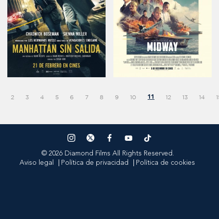
2
3
4
5
6
7
8
9
10
12
13
14
1
11
© 2026 Diamond Films All Rights Reserved.
Aviso legal
Política de privacidad
Política de cookies