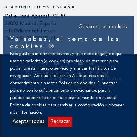
DIAMOND FILMS ESPAÑA
Calle José Abascal, 53, 5°
28003 Madrid, España
Gestiona las cookies
info@diamondfilms.es
Tel.: +34 91 032 93 71
Ya sabes, el tema de las
cookies 🍪
Nos gustaría informarte (bueno, y que nos obligan) de que
usamos galletitas (o cookies) propias y de terceros para
poder prestar nuestro servicio y analizar tus hábitos de
© 2026 Diamond Films All Rights Reserved.
navegación. Así que al pulsar en Aceptar nos das tu
Aviso legal
Política de privacidad
Política de cookies
consentimiento a nuestra
Politica de cookies
. Si nuestras
pelis no son lo suficientemente emocionantes para ti,
puedes adentrarte en el apasionante mundo de nuestra
Politica de cookies
para cambiar la configuración u obtener
más información.
Aceptar todas
Rechazar