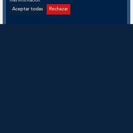
más información.
Aceptar todas
Rechazar
FICHA TÉCNICA
Título original:
May December
Género:
Drama
Duración:
1h 57m
Dirección:
Todd Haynes
Guion:
Samy Burch
Fotografía:
Christopher Blauvelt