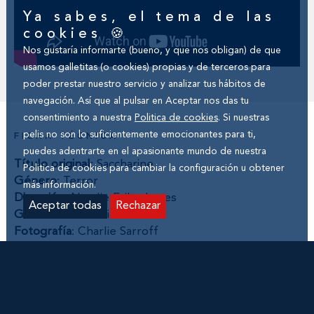
Ya sabes, el tema de las
cookies 🍪
Nos gustaría informarte (bueno, y que nos obligan) de que
usamos galletitas (o cookies) propias y de terceros para
poder prestar nuestro servicio y analizar tus hábitos de
navegación. Así que al pulsar en Aceptar nos das tu
consentimiento a nuestra
Politica de cookies
. Si nuestras
pelis no son lo suficientemente emocionantes para ti,
FICHA TÉCNICA
puedes adentrarte en el apasionante mundo de nuestra
Título original
: Saccharine
Politica de cookies
para cambiar la configuración u obtener
Género
: Terror
más información.
Dirección
: Natalie Erika James
Aceptar todas
Rechazar
Guion
: Natalie Erika James
Fotografía
: Charlie Sarroff
Montaje
: Sean Lahiff
Música
: Hannah Peel
Producción
: Anna McLeish, Sarah Shaw, Ben
Morgan, Natalie Erika James